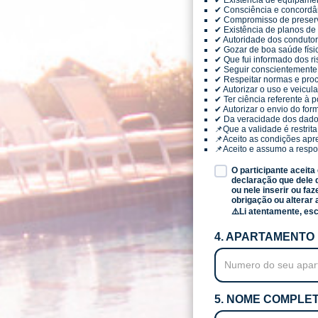
✔ Existência de equipamen
✔ Consciência e concordânc
✔ Compromisso de preser
✔ Existência de planos de
✔ Autoridade dos condutor
✔ Gozar de boa saúde físi
✔ Que fui informado dos ri
✔ Seguir conscientemente 
✔ Respeitar normas e proc
✔ Autorizar o uso e veicula
✔ Ter ciência referente à p
✔ Autorizar o envio do for
✔ Da veracidade dos dados
📌Que a validade é restrit
📌Aceito as condições ap
📌Aceito e assumo a respon
O participante aceita
declaração que dele 
ou nele inserir ou faz
obrigação ou alterar 
⚠️Li atentamente, es
4. APARTAMENTO
5. NOME COMPLE