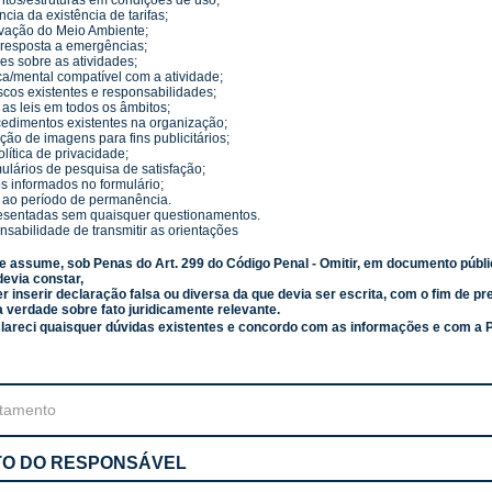
tos/estruturas em condições de uso;
ia da existência de tarifas;
vação do Meio Ambiente;
 resposta a emergências;
es sobre as atividades;
ca/mental compatível com a atividade;
scos existentes e responsabilidades;
as leis em todos os âmbitos;
edimentos existentes na organização;
ção de imagens para fins publicitários;
olítica de privacidade;
mulários de pesquisa de satisfação;
 informados no formulário;
a ao período de permanência.
resentadas sem quaisquer questionamentos.
sabilidade de transmitir as orientações
 e assume, sob Penas do Art. 299 do Código Penal - Omitir, em documento públic
devia constar,
er inserir declaração falsa ou diversa da que devia ser escrita, com o fim de prej
a verdade sobre fato juridicamente relevante.
clareci quaisquer dúvidas existentes e concordo com as informações e com a Po
TO DO RESPONSÁVEL