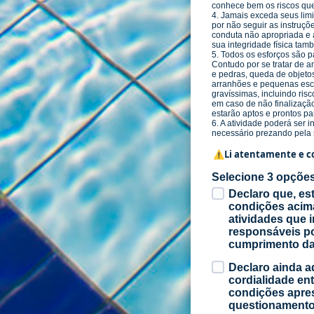
conhece bem os riscos que 
4. Jamais exceda seus limi
por não seguir as instruç
conduta não apropriada e 
sua integridade física tam
5. Todos os esforços são
Contudo por se tratar de a
e pedras, queda de objetos
arranhões e pequenas escor
gravíssimas, incluindo ri
em caso de não finalizaça
estarão aptos e prontos par
6. A atividade poderá ser 
necessário prezando pela 
⚠️Li atentamente e co
Selecione 3 opções
Declaro que, es
condições acima
atividades que 
responsáveis por
cumprimento das
Declaro ainda a
cordialidade ent
condições apre
questionamento