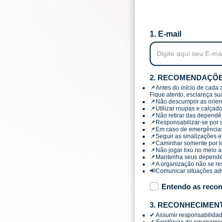
1. E-mail
2. RECOMENDAÇÕ
📌Antes do início de cada 
Fique atento, esclareça su
📌Não descumprir as orien
📌Utilizar roupas e calça
📌Não retirar das dependên
📌Responsabilizar-se por 
📌Em caso de emergências 
📌Seguir as sinalizações e
📌Caminhar somente por lo
📌Não jogar lixo no meio 
📌Mantenha seus dependent
📌A organização não se re
📢Comunicar situações ad
Entendo as reco
3. RECONHECIMEN
✔ Assumir responsabilidad