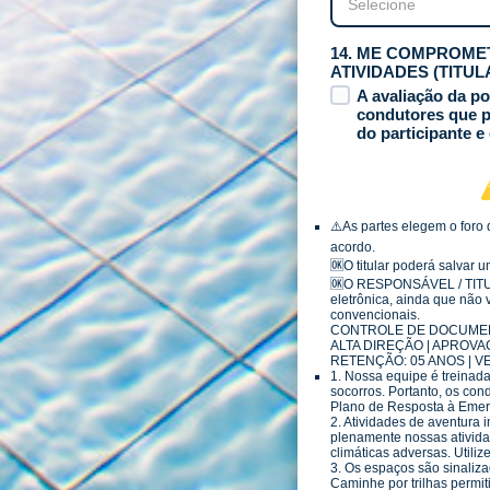
14. ME COMPROME
ATIVIDADES (TITU
A avaliação da po
condutores que p
do participante e
⚠️As partes elegem o foro
acordo.
🆗️O titular poderá salva
🆗️O RESPONSÁVEL / TITUL
eletrônica, ainda que não v
convencionais.
CONTROLE DE DOCUMENT
ALTA DIREÇÃO | APROVAÇ
RETENÇÃO: 05 ANOS | VE
1. Nossa equipe é treinad
socorros. Portanto, os cond
Plano de Resposta à Emerge
2. Atividades de aventura i
plenamente nossas atividade
climáticas adversas. Utili
3. Os espaços são sinaliz
Caminhe por trilhas permiti