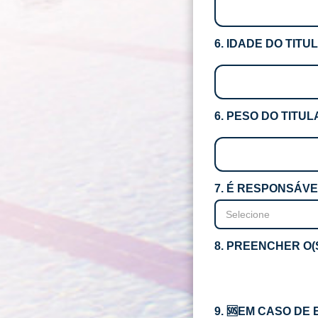
6. IDADE DO TIT
6. PESO DO TITU
7. É RESPONSÁV
8. PREENCHER O(
9. 🆘️EM CASO D