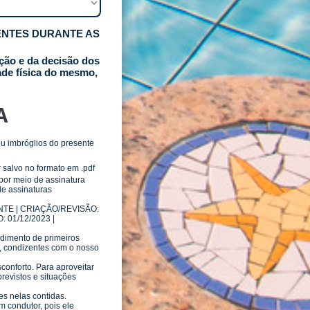
ENTES DURANTE AS
ição e da decisão dos
ade física do mesmo,
A
ou imbróglios do presente
 salvo no formato em .pdf
or meio de assinatura
de assinaturas
TE | CRIAÇÃO/REVISÃO:
 01/12/2023 |
endimento de primeiros
es, condizentes com o nosso
sconforto. Para aproveitar
evistos e situações
̃es nelas contidas.
m condutor, pois ele