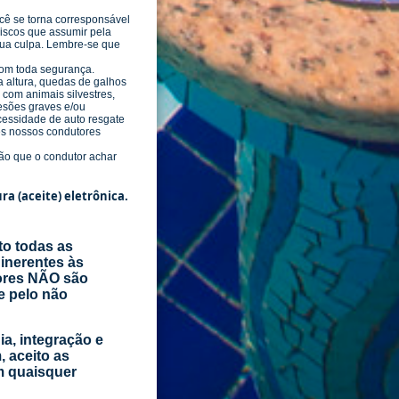
ê se torna corresponsável
 riscos que assumir pela
 sua culpa. Lembre-se que
com toda segurança.
ia altura, quedas de galhos
 com animais silvestres,
esões graves e/ou
ecessidade de auto resgate
ões nossos condutores
̧ão que o condutor achar
a (aceite) eletrônica.
to todas as
 inerentes às
dores NÃO são
e pelo não
a, integração e
, aceito as
m quaisquer