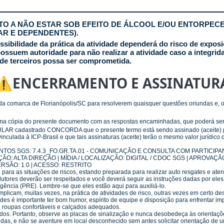
TO A NÃO ESTAR SOB EFEITO DE ÁLCOOL E/OU ENTORPEC
LAR E DEPENDENTES).
ssibilidade da prática da atividade dependerá do risco de expos
ossuem autoridade para não realizar a atividade caso a integrid
 de terceiros possa ser comprometida.
⚠️ENCERRAMENTO E ASSINATUR
 da comarca de Florianópolis/SC para resolverem quaisquer questões oriundas e, 
r uma cópia do presente documento com as respostas encaminhadas, que poderá ser
AR cadastrado CONCORDA que o presente termo está sendo assinado (aceite) p
inculada à ICP-Brasil e que tais assinaturas (aceite) terão o mesmo valor jurídico 
OS SGS: 7.4.3_FO.GR.TA.01 - COMUNICAÇÃO E CONSULTA COM PARTICIPAN
ÃO: ALTA DIREÇÃO | MÍDIA / LOCALIZAÇÃO: DIGITAL / CDOC SGS | APROVAÇÃO:
RSÃO: 1.0 | ACESSO: RESTRITO
a para as situações de riscos, estando preparada para realizar auto resgates e at
utores deverão ser respeitados e você deverá seguir as instruções dadas por el
̂ncia (PRE). Lembre-se que eles estão aqui para auxiliá-lo.
mplicam, muitas vezes, na prática de atividades de risco, outras vezes em certo de
s é importante ter bom humor, espírito de equipe e disposição para enfrentar impr
ze roupas confortáveis e calçados adequados.
ados. Portanto, observe as placas de sinalização e nunca desobedeça às orientaço
das, e não se aventure em local desconhecido sem antes solicitar orientação de u