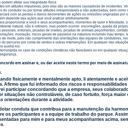
podem afetar sua integridade física.
tes em atitudes impulsivas, pois elas são as maiores causadoras de incidentes. Voc
ões do condutor ou por tomar atitudes irresponsáveis e não autorizadas, bem como
arcará com as perdas e danos decorrentes de ações ou omissões originadas por
bém depende das ações que você praticar arbitrariamente.
 para proporcionar a você e seus acompanhantes, momentos de lazer e felicidade, 
mbiente natural, não é rotineiro, mas podem ocorrer: escorregões, queda da própr
 pessoais, entorses, picadas de insetos, picadas de animais peçonhentos, contato
iações, insolação, riscos gerais de passeios na natureza incluindo mau tempo, l
sco de morte, pelo não cumprimento das orientações das equipes de condutores, n
̃o do percurso por conta de ventos e outras intervenções. Em qualquer das situaç
a auxiliá-los.
interrompida no caso de condições climáticas não favoráveis ou em qualquer situac
segurança.
ncordo em assinar e, ou dar aceite neste termo por meio de assinatur
.
tando fisicamente e mentalmente apto, li atentamente e acei
. Afirmo que fui informado dos riscos e responsabilidades
irei participar concordando que a empresa, seus colabora
 situações não controláveis, de caso fortuito, força maior 
 orientações durante a atividade.
dotar conduta que contribua para a manutenção da harmoni
re os participantes e a equipe de trabalho do parque. Assim
sentadas para mim e para meus acompanhantes acima, se
s.