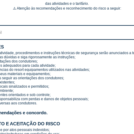
das atividades e o tarifário.
⚠️ Atenção às recomendações e reconhecimento do risco a seguir:
ES
atividade, procedimentos e instruções técnicas de segurança serão anunciados a to
as dúvidas e siga rigorosamente as instruções;
tações dos condutores;
dos adequados para cada atividade;
cias do resort equipamentos utilizados nas atividades;
seus materiais e equipamentos;
seguir as orientações dos condutores;
xistentes;
cais sinalizados e permitidos;
ambiente;
es orientados e sob controle;
sponsabiliza com perdas e danos de objetos pessoais;
versas aos condutores.
mendações e concordo.
TO E ACEITAÇÃO DO RISCO
e por atos pessoais indevidos;